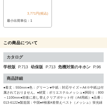
3,771円(税込)
最小出荷単位：1
この商品について
カタログ
学校版
P.713
幼保版
P.713
危機対策のキホン
P.96
商品詳細
●着丈：550mm●色：グリーン●中紙：対応サイズ＝A4※中紙は付
属されておりません。●材質：ポリエステルメッシュ●胴回り：800
～1100mm●前後に差し替えクリアポケット付（A4用紙）●品番：
013-6122●製造国：中国●#検索#差替えベスト（メッシュ）蛍光緑