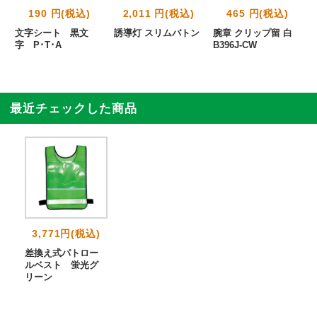
190 円(税込)
2,011 円(税込)
465 円(税込)
防
文字シート 黒文
誘導灯 スリムバトン
腕章 クリップ留 白
字 P･T･A
B396J-CW
最近チェックした商品
3,771円(税込)
差換え式パトロー
ルベスト 蛍光グ
リーン