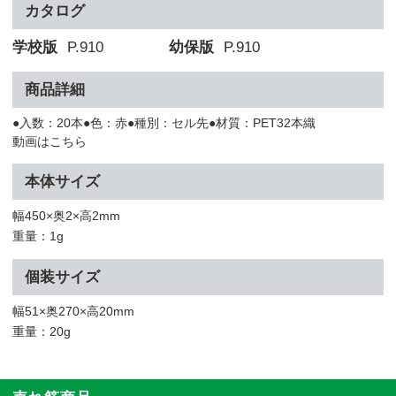
カタログ
学校版
P.910
幼保版
P.910
商品詳細
●入数：20本●色：赤●種別：セル先●材質：PET32本織
動画はこちら
本体サイズ
幅450×奥2×高2mm
重量：1g
個装サイズ
幅51×奥270×高20mm
重量：20g