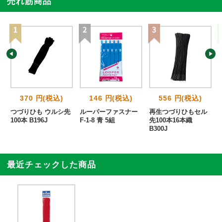
売れ筋商品
370 円(税込)
146 円(税込)
556 円(税込)
ロ
つづりひも ウルシ先
ルーパーファスナー
再生つづりひもセル
100本 B196J
F-1-8 青 5組
先100本16本織
B300J
最近チェックした商品