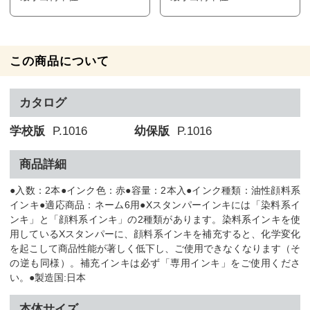
この商品について
カタログ
学校版
P.1016
幼保版
P.1016
商品詳細
●入数：2本●インク色：赤●容量：2本入●インク種類：油性顔料系
インキ●適応商品：ネーム6用●Xスタンパーインキには「染料系イ
ンキ」と「顔料系インキ」の2種類があります。染料系インキを使
用しているXスタンパーに、顔料系インキを補充すると、化学変化
を起こして商品性能が著しく低下し、ご使用できなくなります（そ
の逆も同様）。補充インキは必ず「専用インキ」をご使用くださ
い。●製造国:日本
本体サイズ