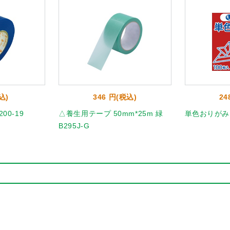
込)
346 円(税込)
24
00-19
△養生用テープ 50mm*25m 緑
単色おりがみ10
B295J-G