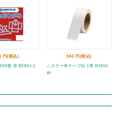
8 円(税込)
540 円(税込)
0枚 赤 B260J-1
△カラー布テープ白 1巻 B340J-
ニュー
W
20851