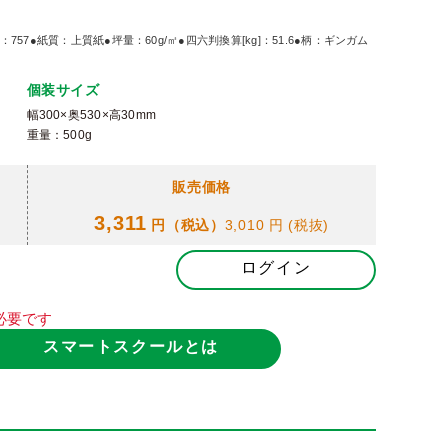
：757●紙質：上質紙●坪量：60g/㎡●四六判換算[kg]：51.6●柄：ギンガム
個装サイズ
幅300×奥530×高30mm
重量：500g
販売価格
3,311
円（税込）
3,010 円
(税抜)
ログイン
必要です
スマートスクールとは