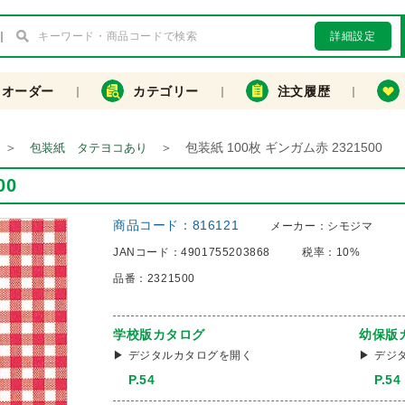
詳細設定
クオーダー
カテゴリー
注文履歴
＞
＞
包装紙 100枚 ギンガム赤 2321500
包装紙 タテヨコあり
00
商品コード：
816121
メーカー：
シモジマ
JANコード：
4901755203868
税率：
10%
品番：
2321500
学校版カタログ
幼保版
デジタルカタログを開く
デジ
P.54
P.54