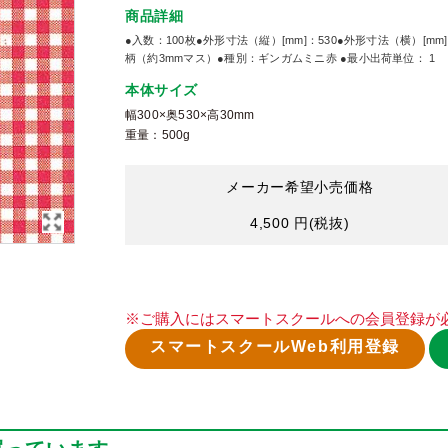
商品詳細
●入数：100枚●外形寸法（縦）[mm]：530●外形寸法（横）[mm]
柄（約3mmマス）●種別：ギンガムミニ赤 ●最小出荷単位： 1
本体サイズ
幅300×奥530×高30mm
重量：500g
メーカー希望小売価格
4,500 円
(税抜)
※ご購入にはスマートスクールへの会員登録が
スマートスクールWeb利用登録