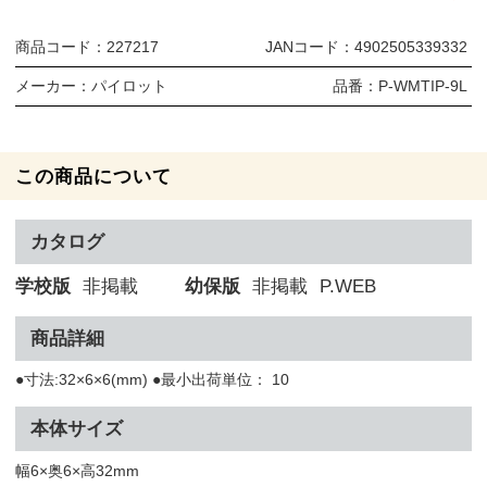
商品コード：
227217
JANコード：
4902505339332
メーカー：
パイロット
品番：
P-WMTIP-9L
この商品について
カタログ
学校版
非掲載
幼保版
非掲載
P.WEB
商品詳細
●寸法:32×6×6(mm) ●最小出荷単位： 10
本体サイズ
幅6×奥6×高32mm