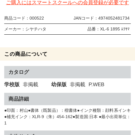
ご購入にはスマートスクールへの会員登録が必要です
商品コード：
000522
JANコード：
4974052481734
メーカー：
シヤチハタ
品番：
XL-6 1895 ﾑﾗﾔﾏ
この商品について
カタログ
学校版
非掲載
幼保版
非掲載
P.WEB
商品詳細
●印面：村山●書体（既製品）：楷書体●インク種類：顔料系インキ
●補充インク：XLR-9（朱）454-162●製造国:日本 ●最小出荷単位：
1