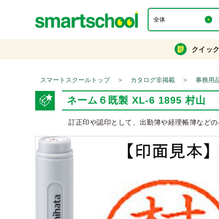
クイッ
＞
＞
スマートスクールトップ
カタログ非掲載
事務用
ネーム６既製 XL-6 1895 村山
訂正印や認印として、出勤簿や経理帳簿などの