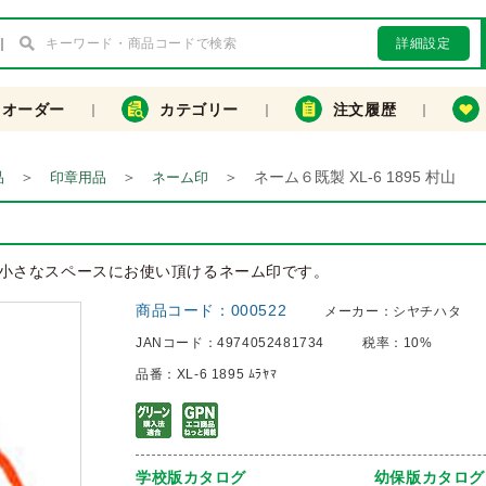
詳細設定
クオーダー
カテゴリー
注文履歴
＞
＞
＞
ネーム６既製 XL-6 1895 村山
品
印章用品
ネーム印
小さなスペースにお使い頂けるネーム印です。
商品コード：
000522
メーカー：
シヤチハタ
JANコード：
4974052481734
税率：
10%
品番：
XL-6 1895 ﾑﾗﾔﾏ
学校版カタログ
幼保版カタログ