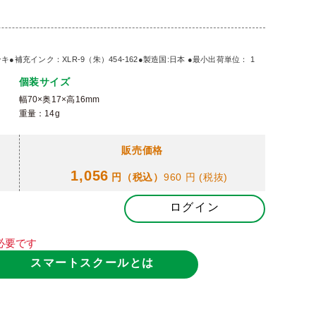
充インク：XLR-9（朱）454-162●製造国:日本 ●最小出荷単位： 1
個装サイズ
幅70×奥17×高16mm
重量：14g
販売価格
1,056
円（税込）
960 円
(税抜)
ログイン
必要です
スマートスクールとは