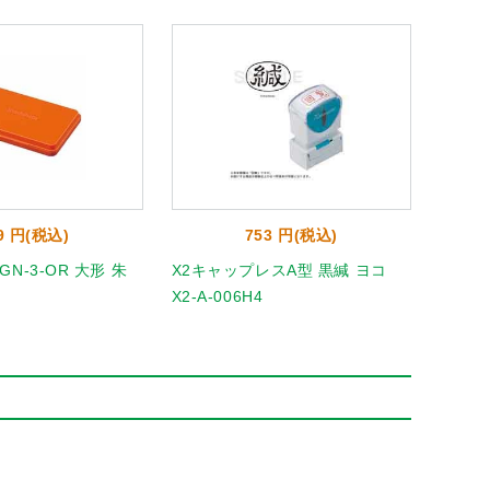
9 円(税込)
753 円(税込)
N-3-OR 大形 朱
X2キャップレスA型 黒緘 ヨコ
水性顔
X2-A-006H4
黒