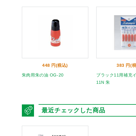
448 円(税込)
383 円(
号
朱肉用朱の油 OG-20
ブラック11用補充イン
11N 朱
最近チェックした商品