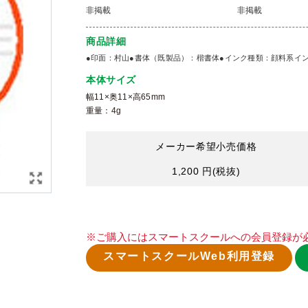
非掲載
非掲載
商品詳細
●印面：村山●書体（既製品）：楷書体●インク種類：顔料系インキ●補
本体サイズ
幅11×奥11×高65mm
重量：4g
メーカー希望小売価格
1,200 円
(税抜)
※ご購入にはスマートスクールへの会員登録が
スマートスクールWeb利用登録