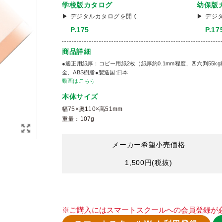
学校版カタログ
幼保版
デジタルカタログを開く
デジ
P.175
P.17
商品詳細
●適正用紙厚：コピー用紙2枚（紙厚約0.1mm程度、四六判55kg程度）●
金、ABS樹脂●製造国:日本
動画はこちら
本体サイズ
幅75×奥110×高51mm
重量：107g
メーカー希望小売価格
1,500円
(税抜)
※ご購入にはスマートスクールへの会員登録が