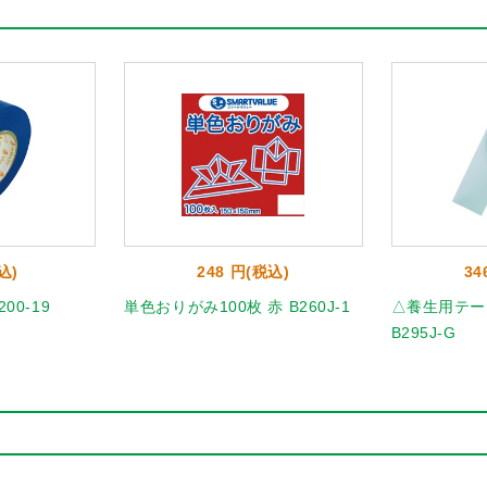
込)
248 円(税込)
34
00-19
単色おりがみ100枚 赤 B260J-1
△養生用テープ
B295J-G