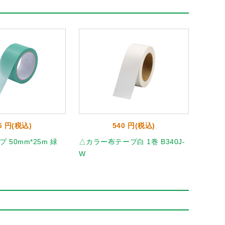
6 円(税込)
540 円(税込)
 50mm*25m 緑
△カラー布テープ白 1巻 B340J-
アイア
W
んく