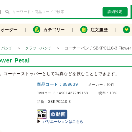
詳細設定
クオーダー
カテゴリー
注文履歴
＞
＞
コーナーパンチSBKPC110-3 Flower P
トパンチ
クラフトパンチ
er Petal
。コーナーストッパーとして写真などを挟むこともできます。
商品コード：
859639
メーカー：
呉竹
JANコード：
4901427299168
税率：
10%
品番：
SBKPC110-3
バリエーションはこちら