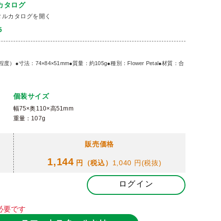
カタログ
タルカタログを開く
5
寸法：74×84×51mm●質量：約105g●種別：Flower Petal●材質：合
個装サイズ
幅75×奥110×高51mm
重量：107g
販売価格
1,144
円（税込）
1,040 円
(税抜)
ログイン
必要です