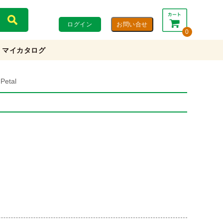
ログイン
0
マイカタログ
合計：
0円
0円
(税込)
(税抜)
etal
カートを見る・注文する