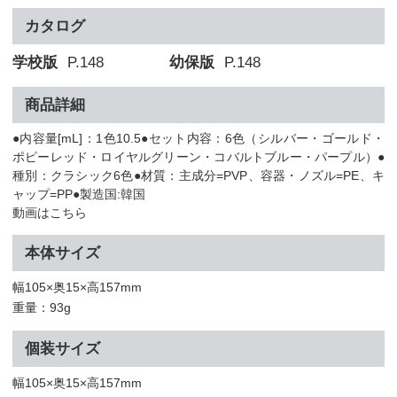
カタログ
学校版
P.148
幼保版
P.148
商品詳細
●内容量[mL]：1色10.5●セット内容：6色（シルバー・ゴールド・
ポピーレッド・ロイヤルグリーン・コバルトブルー・パープル）●
種別：クラシック6色●材質：主成分=PVP、容器・ノズル=PE、キ
ャップ=PP●製造国:韓国
動画はこちら
本体サイズ
幅105×奥15×高157mm
重量：93g
個装サイズ
幅105×奥15×高157mm