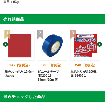
重量：93g
売れ筋商品
242 円(税込)
88 円(税込)
248 円(税込)
単色おりがみ 15.0cm
ビニールテープ
単色おりがみ100枚
あかね
NO200-19
赤 B260J-1
19mm*10m 青
最近チェックした商品