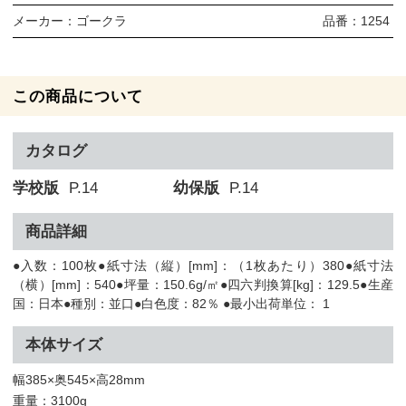
メーカー：
ゴークラ
品番：
1254
この商品について
カタログ
学校版
P.14
幼保版
P.14
商品詳細
●入数：100枚●紙寸法（縦）[mm]：（1枚あたり）380●紙寸法
（横）[mm]：540●坪量：150.6g/㎡●四六判換算[kg]：129.5●生産
国：日本●種別：並口●白色度：82％ ●最小出荷単位： 1
本体サイズ
幅385×奥545×高28mm
重量：3100g