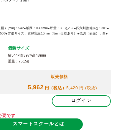
タルカタログを開く
[mm]：542●紙厚：0.47mm●坪量：350g／㎡●四六判換算[kg]：301●
：500●方眼サイズ：黄緑実線10mm（5mm点線あり）●色調（表面）：白●
個装サイズ
幅544×奥397×高48mm
重量：7515g
販売価格
5,962
円（税込）
5,420 円
(税抜)
ログイン
必要です
スマートスクールとは