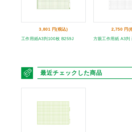
3,801 円(税込)
2,750 円
05-
工作用紙A3判100枚 B259J
方眼工作用紙 A3判 
最近チェックした商品