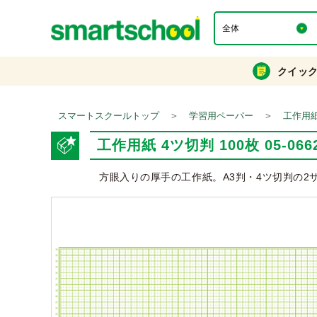
クイッ
＞
＞
スマートスクールトップ
学習用ペーパー
工作用
工作用紙 4ツ切判 100枚 05-066
方眼入りの厚手の工作紙。A3判・4ツ切判の