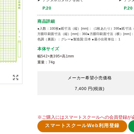
デジタルカタログを開く
デジ
P.20
P.20
商品詳細
●入数：100枚●紙寸法（縦）[mm]：（1枚あたり）395●紙寸法（横）
方眼印刷面寸法（縦）[mm]：360●方眼印刷面寸法（横）[mm]
色調（裏面）：グレー●製造国:日本 ●最小出荷単位： 1
本体サイズ
幅542×奥395×高1mm
重量：74g
メーカー希望小売価格
7,400 円
(税抜)
※ご購入にはスマートスクールへの会員登録が
スマートスクールWeb利用登録