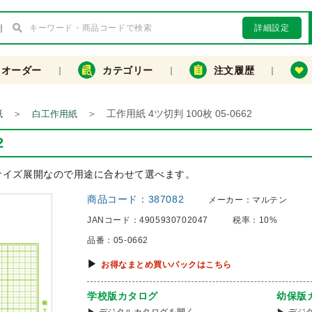
詳細設定
クオーダー
カテゴリー
注文履歴
＞
＞
工作用紙 4ツ切判 100枚 05-0662
紙
白工作用紙
2
2サイズ展開なので用途に合わせて選べます。
商品コード：
387082
メーカー：
マルテン
JANコード：
4905930702047
税率：
10%
品番：
05-0662
お得なまとめ買いパックはこちら
学校版カタログ
幼保版