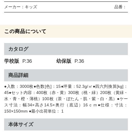
メーカー：
キッズ
品番：
この商品について
カタログ
学校版
P.36
幼保版
P.36
商品詳細
●入数：3000枚●色数[色]：15●坪量：52.3g/㎡●四六判換算[kg]：
45●セット内容：400枚（赤・黄）300枚（桃・緑）200枚（黄緑・
水・青・橙・薄桃）100枚（茶・ぼたん・肌・紫・白・黒）●ケー
ス寸法：幅34×高さ14.5×奥行（底辺）16ｃｍ●仕様：寸法：
150×150mm ●最小出荷単位： 1
本体サイズ