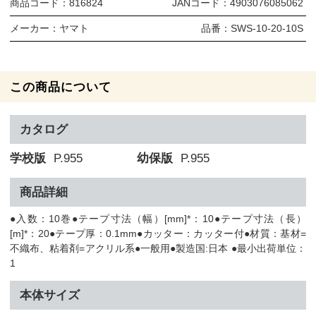
商品コード：
816824
JANコード：
4903076085062
メーカー：
ヤマト
品番：
SWS-10-20-10S
この商品について
カタログ
学校版
P.955
幼保版
P.955
商品詳細
●入数：10巻●テープ寸法（幅）[mm]*：10●テープ寸法（長）
[m]*：20●テープ厚：0.1mm●カッター：カッター付●材質：基材=
不織布、粘着剤=アクリル系●一般用●製造国:日本 ●最小出荷単位：
1
本体サイズ