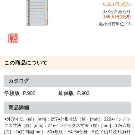
8,550 円(税込)
1
パック
あたり
155.5 円(税抜)
最小出荷単位：1
この商品について
カタログ
学校版
P.902
幼保版
P.902
商品詳細
●外形寸法（縦）[mm]：297●外形寸法（横）[mm]：222●インデッ
クス寸法（縦）[mm]：27●インデックス寸法（横）[mm]：12●穴数
[穴]：2●穴間隔[mm]：80●規格：A4-S●仕様：5色10山11枚1組●材