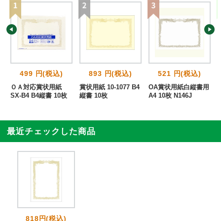
499 円(税込)
893 円(税込)
521 円(税込)
4
ＯＡ対応賞状用紙
賞状用紙 10-1077 B4
OA賞状用紙白縦書用
SX-B4 B4縦書 10枚
縦書 10枚
A4 10枚 N146J
最近チェックした商品
818円(税込)