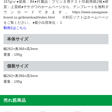
157g/㎡●規格：B4●付属品：プリンタ用テスト印刷用紙2枚●材
質：上質紙●ササガワのホームページから、テンプレートを無料ダ
ウンロードできます。https://www.sasagawa-
brand.co.jp/download/index.html ※対応ソフトはホームページ
をご覧ください。 ●最小出荷単位： 1
動画1はこちら
本体サイズ
幅262×奥366×高3mm
重量：195g
個装サイズ
幅262×奥366×高3mm
重量：195g
売れ筋商品