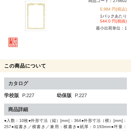
商品コード：275602
5,984 円(税込)
1
パック
あたり
544.0 円(税抜)
最小出荷単位：1
この商品について
カタログ
学校版
P.227
幼保版
P.227
商品詳細
●入数：10枚●外形寸法（縦）[mm]：364●外形寸法（横）[mm]：
257●縦書き／横書き／兼用：横書き●紙厚：0.193mm●坪量：