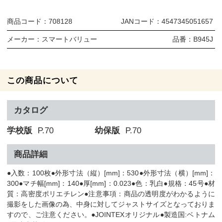
商品コード：
708128
JANコード：
4547345051657
メーカー：
スマートバリュー
品番：
B945J
この商品について
カタログ
学校版
P.70
幼保版
P.70
商品詳細
●入数：100枚●外形寸法（縦）[mm]：530●外形寸法（横）[mm]：
300●マチ幅[mm]：140●厚[mm]：0.023●色：乳白●規格：45号●材
質：高密度ポリエチレン●注意事項：商品の透明度がわかるように
撮影をした画像の為、中身に対してジャストサイズとなっておりま
すので、ご注意ください。●JOINTEXオリジナル●製造国:ベトナム