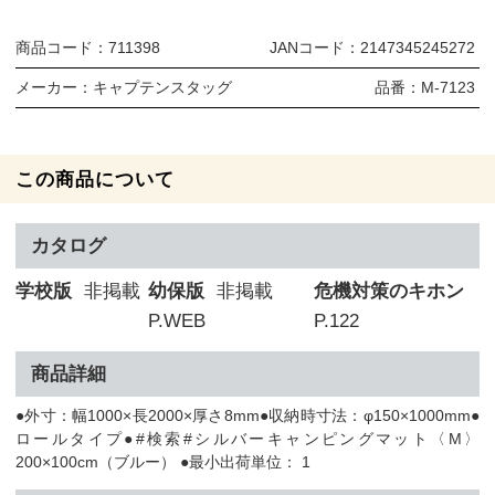
商品コード：
711398
JANコード：
2147345245272
メーカー：
キャプテンスタッグ
品番：
M-7123
この商品について
カタログ
学校版
非掲載
幼保版
非掲載
危機対策のキホン
P.WEB
P.122
商品詳細
●外寸：幅1000×長2000×厚さ8mm●収納時寸法：φ150×1000mm●
ロールタイプ●#検索#シルバーキャンピングマット〈M〉
200×100cm（ブルー） ●最小出荷単位： 1