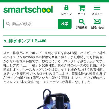
ログイン
カート
メニュー
検索
詳細検索
お問い合せ
b_排水ポンプ LB-480
揚水・排水用の水中ポンプ。実績と信頼を誇るLB型。ハイギャップ構造
のハイスピン形の羽根車の採用で摩耗に強く、また摩耗しても性能低下
が少ない羽根車特性です。砂などによる〈ロック〉が少ない設計です。
吐出し方向「上」「横」を変更可能。横引き時のホースの折れ曲がりを
防止します。ホースカップリングは袋ナットを緩めるだけで脱着可能。
厳選した耐摩耗性のある複合材の採用により、質量9.5kgの軽量化及び
A4サイズの紙とほぼ同等という小型化を実現しました。ポンプ部はボッ
クスレンチ1本で分解でき、メンテナンスか容易になりました。