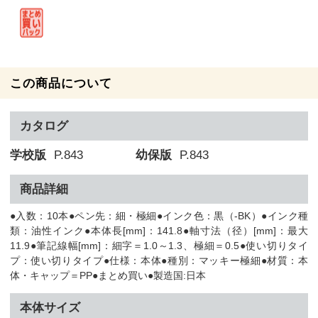
この商品について
カタログ
学校版
P.843
幼保版
P.843
商品詳細
●入数：10本●ペン先：細・極細●インク色：黒（-BK）●インク種
類：油性インク●本体長[mm]：141.8●軸寸法（径）[mm]：最大
11.9●筆記線幅[mm]：細字＝1.0～1.3、極細＝0.5●使い切りタイ
プ：使い切りタイプ●仕様：本体●種別：マッキー極細●材質：本
体・キャップ＝PP●まとめ買い●製造国:日本
本体サイズ