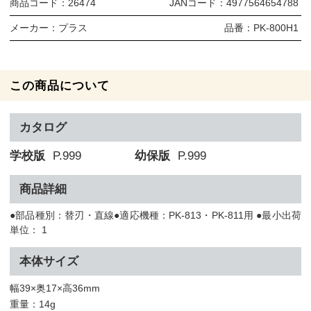
商品コード：
26474
JANコード：
4977564654788
メーカー：
プラス
品番：
PK-800H1
この商品について
カタログ
学校版
P.999
幼保版
P.999
商品詳細
●部品種別：替刃・直線●適応機種：PK-813・PK-811用 ●最小出荷
単位： 1
本体サイズ
幅39×奥17×高36mm
重量：14g