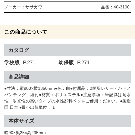
メーカー：
ササガワ
品番：
40-3100
この商品について
カタログ
学校版
P.271
幼保版
P.271
商品詳細
●寸法：縦900×横1350mm●色：白●付属品：2箇所レザー・ハトメ
パンチング、紐付●材質：ポリエステル●注意事項：筆記具は耐水
性・耐光性の高いタイプの水性顔料ペンをご使用ください。●製造
国:日本 ●最小出荷単位： 1
本体サイズ
幅90×奥25×高235mm