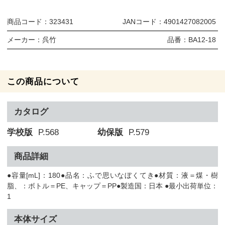
商品コード：
323431
JANコード：
4901427082005
メーカー：
呉竹
品番：
BA12-18
この商品について
カタログ
学校版
P.568
幼保版
P.579
商品詳細
●容量[mL]：180●品名：ふで思いなぼくてき●材質：液＝煤・樹
脂、：ボトル＝PE、キャップ＝PP●製造国：日本 ●最小出荷単位：
1
本体サイズ