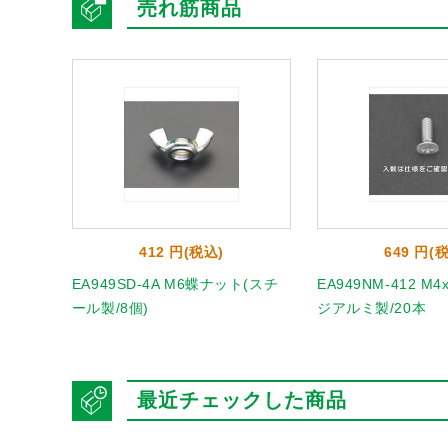
売れ筋商品
412 円(税込)
649 円(
皿ピアスビ
EA949SD-4A M6蝶ナット(スチ
EA949NM-412 M
ール製/8個)
ジアルミ製/20本
最近チェックした商品