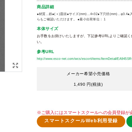
商品詳細
●材質…鉄●(＋)皿頭●サイズ(mm)…4×32●下穴径(mm)…φ
らもご確認いただけます。 ●最小出荷単位： 1
本体サイズ
お手数をお掛けいたしますが、下記参考URLよりご確認く
い。
参考URL
http://www.esco-net.com/wcs/escort/items/ItemDetail/EA945SR
メーカー希望小売価格
1,490 円
(税抜)
※ご購入にはスマートスクールへの会員登録が
スマートスクールWeb利用登録