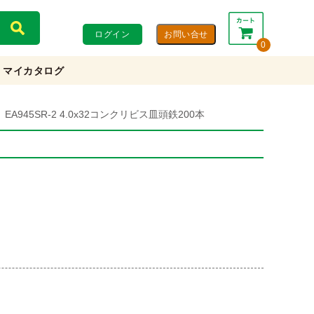
ログイン
0
マイカタログ
合計：
0円
0円
(税込)
(税抜)
EA945SR-2 4.0x32コンクリビス皿頭鉄200本
カートを見る・注文する