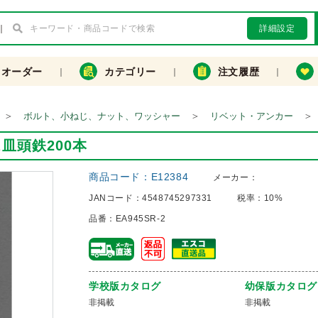
詳細設定
クオーダー
カテゴリー
注文履歴
＞
＞
＞
ボルト、小ねじ、ナット、ワッシャー
リベット・アンカー
ビス皿頭鉄200本
商品コード：
E12384
メーカー：
JANコード：
4548745297331
税率：
10%
品番：
EA945SR-2
学校版カタログ
幼保版カタログ
非掲載
非掲載