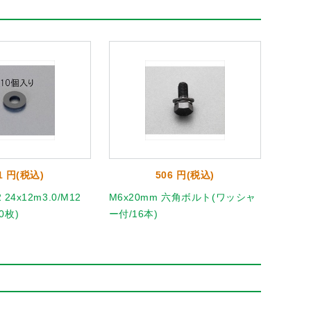
1 円(税込)
506 円(税込)
 24x12m3.0/M12
M6x20mm 六角ボルト(ワッシャ
M5x
0枚)
ー付/16本)
(ユニク