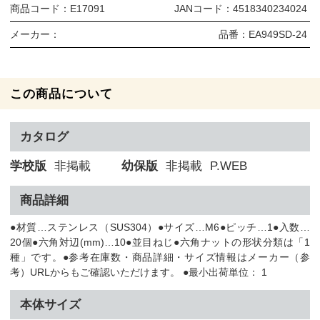
商品コード：
E17091
JANコード：
4518340234024
メーカー：
品番：
EA949SD-24
この商品について
カタログ
学校版
非掲載
幼保版
非掲載
P.WEB
商品詳細
●材質…ステンレス（SUS304）●サイズ…M6●ピッチ…1●入数…
20個●六角対辺(mm)…10●並目ねじ●六角ナットの形状分類は「1
種」です。●参考在庫数・商品詳細・サイズ情報はメーカー（参
考）URLからもご確認いただけます。 ●最小出荷単位： 1
本体サイズ