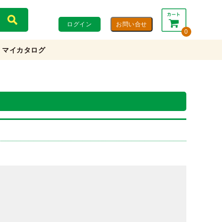
ログイン
0
マイカタログ
合計：
0円
0円
(税込)
(税抜)
カートを見る・注文する