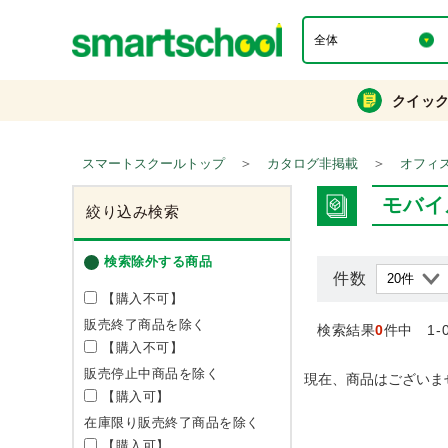
クイッ
＞
＞
スマートスクールトップ
カタログ非掲載
オフィ
モバイ
絞り込み検索
検索除外する商品
件数
【購入不可】
販売終了商品を除く
検索結果
0
件中 1-
【購入不可】
販売停止中商品を除く
現在、商品はございま
【購入可】
在庫限り販売終了商品を除く
【購入可】