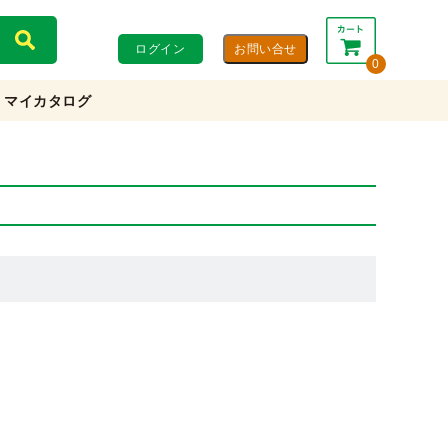
ログイン
0
マイカタログ
合計：
0円
0円
(税込)
(税抜)
カートを見る・注文する