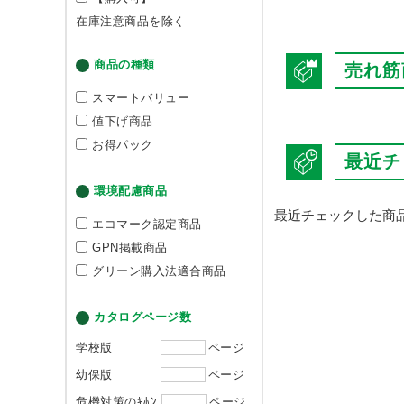
在庫注意商品を除く
商品の種類
売れ筋
スマートバリュー
値下げ商品
お得パック
最近チ
環境配慮商品
最近チェックした商
エコマーク認定商品
GPN掲載商品
グリーン購入法適合商品
カタログページ数
学校版
ページ
幼保版
ページ
危機対策のｷﾎﾝ
ページ