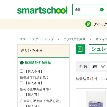
クイッ
＞
＞
スマートスクールトップ
カタログ非掲載
オフィ
シュレ
絞り込み検索
検索除外する商品
件数
【購入不可】
販売終了商品を除く
検索結果
4
件中 1-
【購入不可】
販売停止中商品を除く
【購入可】
在庫限り販売終了商品を除く
【購入可】