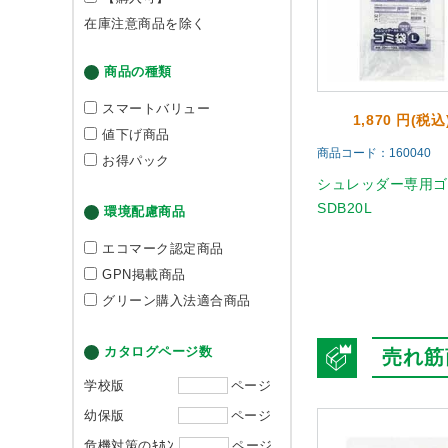
在庫注意商品を除く
商品の種類
スマートバリュー
1,870 円(税込
値下げ商品
商品コード：160040
お得パック
シュレッダー専用ゴ
SDB20L
環境配慮商品
エコマーク認定商品
GPN掲載商品
グリーン購入法適合商品
カタログページ数
売れ筋
学校版
ページ
幼保版
ページ
危機対策のｷﾎﾝ
ページ