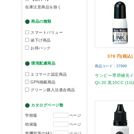
在庫注意商品を除く
商品の種類
スマートバリュー
値下げ商品
お得パック
378 円(税込)
環境配慮商品
商品コード：37999
エコマーク認定商品
サンビー専用補充
GPN掲載商品
QI-20 黒10CC (1G
グリーン購入法適合商品
カタログページ数
学校版
ページ
幼保版
ページ
危機対策のｷﾎﾝ
ページ