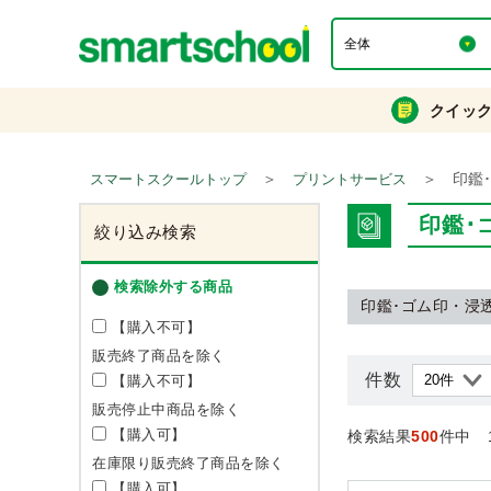
クイッ
＞
＞
印鑑
スマートスクールトップ
プリントサービス
印鑑･
絞り込み検索
検索除外する商品
印鑑･ゴム印・浸
【購入不可】
販売終了商品を除く
件数
【購入不可】
販売停止中商品を除く
【購入可】
検索結果
500
件中 
在庫限り販売終了商品を除く
【購入可】