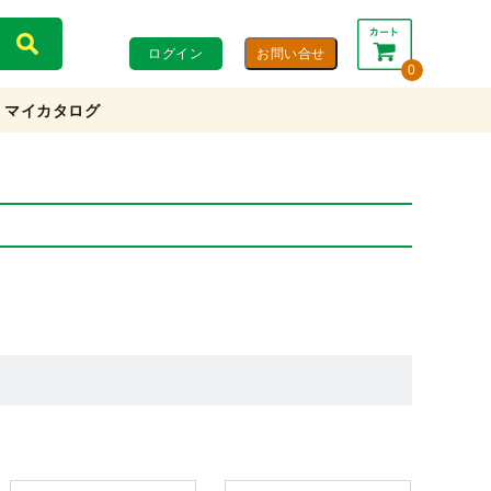
ログイン
0
マイカタログ
合計：
0円
0円
(税込)
(税抜)
カートを見る・注文する