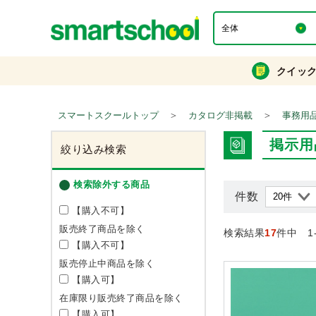
クイッ
＞
＞
スマートスクールトップ
カタログ非掲載
事務用
掲示用
絞り込み検索
検索除外する商品
件数
【購入不可】
販売終了商品を除く
検索結果
17
件中 1
【購入不可】
販売停止中商品を除く
【購入可】
在庫限り販売終了商品を除く
【購入可】