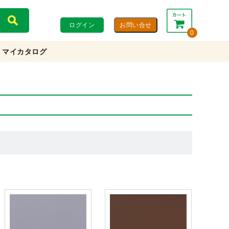
ログイン
0
マイカタログ
合計：
0円
0円
(税込)
(税抜)
カートを見る・注文する