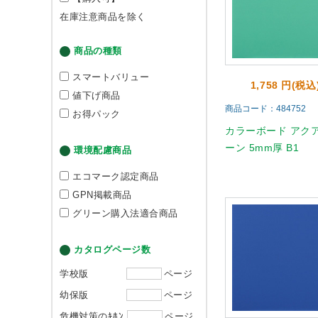
在庫注意商品を除く
商品の種類
スマートバリュー
1,758 円(税込
値下げ商品
商品コード：484752
お得パック
カラーボード アク
ーン 5mm厚 B1
環境配慮商品
エコマーク認定商品
GPN掲載商品
グリーン購入法適合商品
カタログページ数
学校版
ページ
幼保版
ページ
危機対策のｷﾎﾝ
ページ