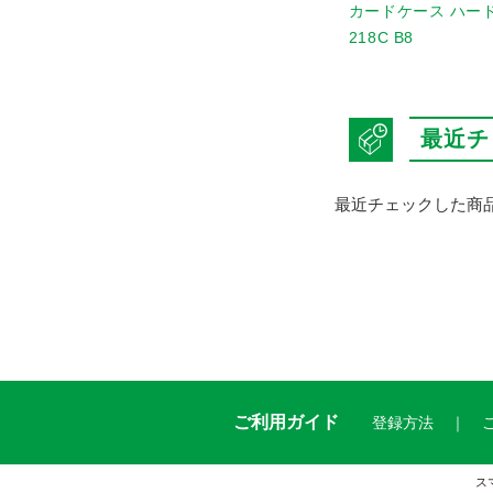
ス F-272
クリヤーケース F-71SM-
カードケース ハード 
 水
11 A3藍 マチ付
218C B8
最近チ
最近チェックした商
ご利用ガイド
登録方法
ス