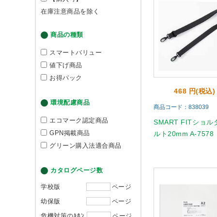
在庫注意商品を除く
商品の種類
スマートバリュー
値下げ商品
お得パック
468 円(税込)
環境配慮商品
商品コード：838039
エコマーク認定商品
SMART FITショ
GPN掲載商品
ルト20mm A-7578
グリーン購入法適合商品
カタログページ数
学校版
ページ
幼保版
ページ
危機対策のｷﾎﾝ
ページ