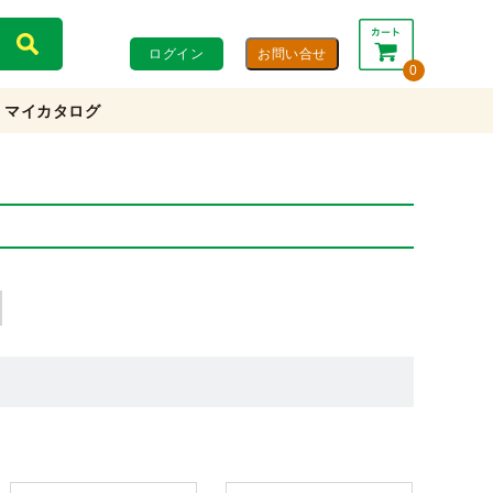
ログイン
0
マイカタログ
合計：
0円
0円
(税込)
(税抜)
カートを見る・注文する