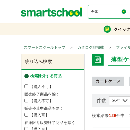
クイッ
＞
＞
スマートスクールトップ
カタログ非掲載
ファイ
薄型ケ
絞り込み検索
検索除外する商品
カードケース
【購入不可】
販売終了商品を除く
件数
【購入不可】
販売停止中商品を除く
【購入可】
検索結果
129
件中 
在庫限り販売終了商品を除く
【購入可】