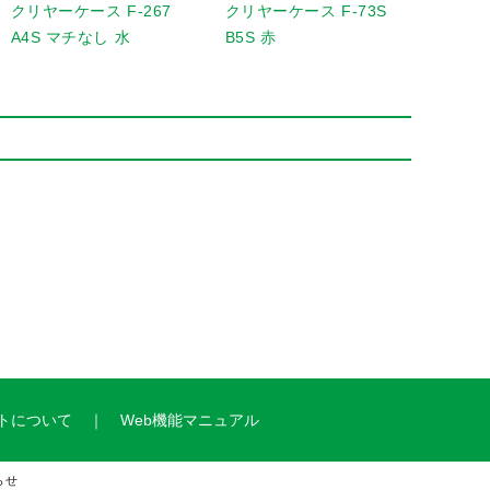
クリヤーケース F-267
クリヤーケース F-73S
メッシ
A4S マチなし 水
B5S 赤
と180
トについて
Web機能マニュアル
らせ