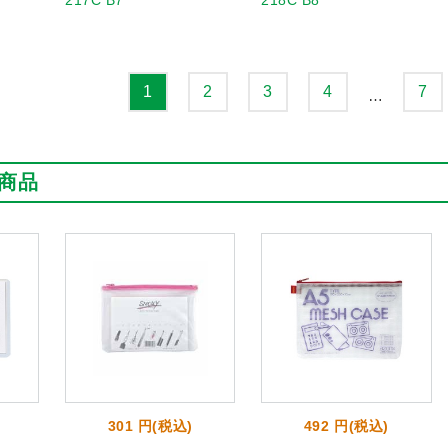
217C B7
218C B8
1
2
3
4
7
…
商品
301 円(税込)
492 円(税込)