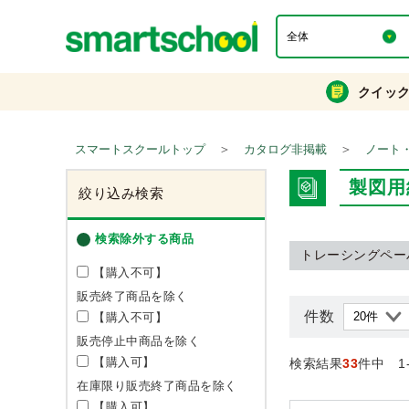
クイッ
＞
＞
スマートスクールトップ
カタログ非掲載
ノート
製図用
絞り込み検索
検索除外する商品
トレーシングペー
【購入不可】
販売終了商品を除く
件数
【購入不可】
販売停止中商品を除く
【購入可】
検索結果
33
件中 1
在庫限り販売終了商品を除く
【購入可】