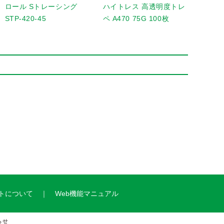
ロール Sトレーシング
ハイトレス 高透明度トレ
A4規
STP-420-45
ペ A470 75G 100枚
STP-A
トについて
Web機能マニュアル
らせ