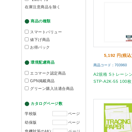
在庫注意商品を除く
商品の種類
スマートバリュー
値下げ商品
お得パック
5,192 円(税込
環境配慮商品
商品コード：703960
エコマーク認定商品
A2規格 Sトレーシ
GPN掲載商品
STP-A2K-55 100枚
グリーン購入法適合商品
カタログページ数
学校版
ページ
幼保版
ページ
危機対策のｷﾎﾝ
ページ