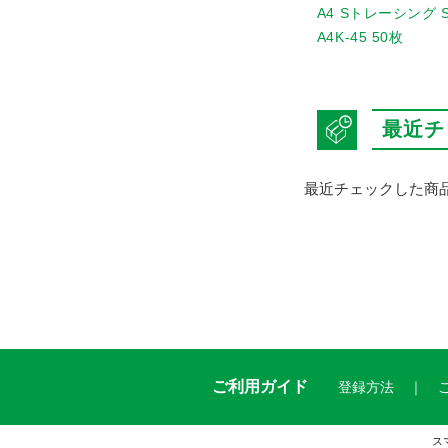
180-B4(規)
B4 Sトレーシング STP-
A4 Sトレーシング S
B4K-45 50枚
A4K-45 50枚
最近チ
最近チェックした商
ご利用ガイド
登録方法
ス