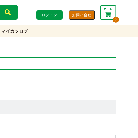
ログイン
0
マイカタログ
合計：
0円
0円
(税込)
(税抜)
カートを見る・注文する