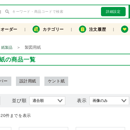
詳細設定
クオーダー
カテゴリー
注文履歴
＞
製図用紙
・紙製品
紙の商品一覧
パー
設計用紙
ケント紙
並び順
表示
-20件までを表示