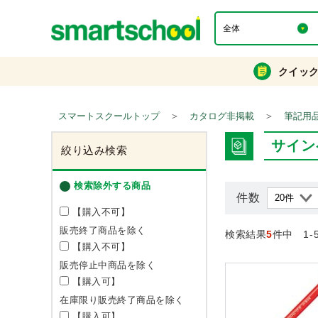
クイッ
＞
＞
スマートスクールトップ
カタログ非掲載
筆記用
サイン
絞り込み検索
検索除外する商品
件数
【購入不可】
販売終了商品を除く
検索結果
5
件中 1-
【購入不可】
販売停止中商品を除く
【購入可】
在庫限り販売終了商品を除く
【購入可】