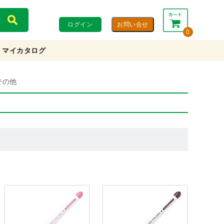
ログイン
0
マイカタログ
合計：
0円
0円
(税込)
(税抜)
その他
カートを見る・注文する