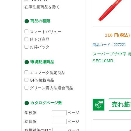
在庫注意商品を除く
商品の種類
スマートバリュー
118 円(税込)
値下げ商品
商品コード：227221
お得パック
スーパープチ中字 
SEG10MR
環境配慮商品
エコマーク認定商品
GPN掲載商品
グリーン購入法適合商品
カタログページ数
売れ筋
学校版
ページ
幼保版
ページ
危機対策のｷﾎﾝ
ページ