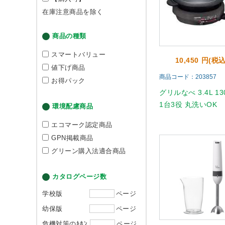
在庫注意商品を除く
商品の種類
スマートバリュー
10,450 円(税込
値下げ商品
商品コード：203857
お得パック
グリルなべ 3.4L 13
1台3役 丸洗いOK
環境配慮商品
エコマーク認定商品
GPN掲載商品
グリーン購入法適合商品
カタログページ数
学校版
ページ
幼保版
ページ
危機対策のｷﾎﾝ
ページ