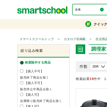
クイッ
＞
＞
スマートスクールトップ
カタログ非掲載
生活用
調理家
絞り込み検索
検索除外する商品
件数
【購入不可】
販売終了商品を除く
検索結果
19
件中 1
【購入不可】
販売停止中商品を除く
【購入可】
在庫限り販売終了商品を除く
【購入可】