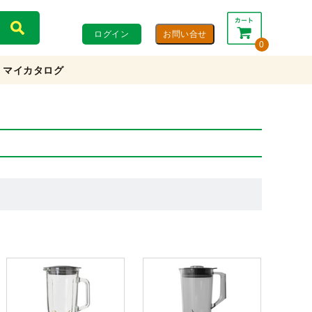
ログイン
0
マイカタログ
合計：
0円
0円
(税込)
(税抜)
カートを見る・注文する