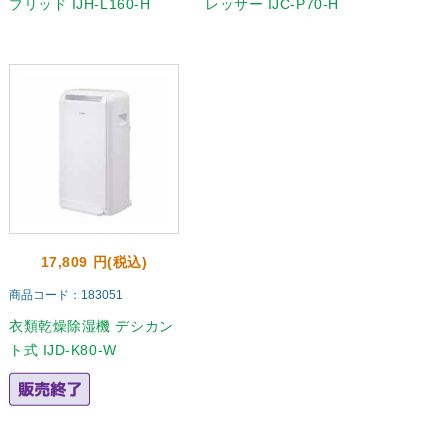
ブリッド IJH-L160-H
レッサー IJC-P70-H
17,809 円(税込)
商品コード：183051
衣類乾燥除湿機 デシカン
ト式 IJD-K80-W