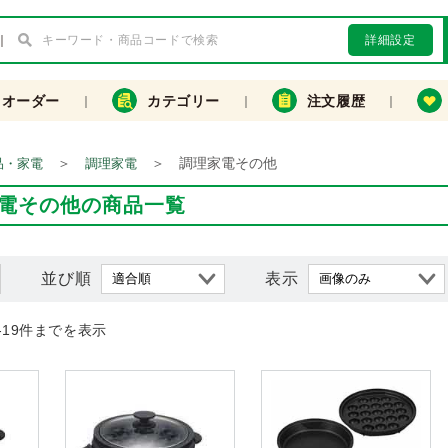
詳細設定
クオーダー
カテゴリー
注文履歴
＞
＞
調理家電その他
品・家電
調理家電
電その他の商品一覧
並び順
表示
-19件までを表示