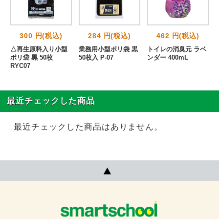
300 円(税込)
284 円(税込)
462 円(税込)
△再生原料入り小型
業務用小型ポリ袋 黒
トイレの消臭元 ラベ
透
ポリ袋 黒 50枚
50枚入 P-07
ンダー 400mL
RYC07
最近チェックした商品
最近チェックした商品はありません。