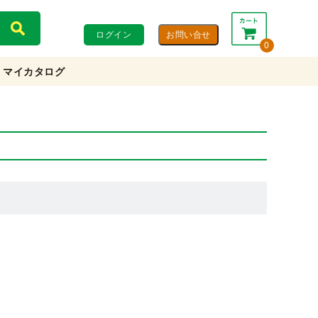
ログイン
0
マイカタログ
合計：
0円
0円
(税込)
(税抜)
カートを見る・注文する