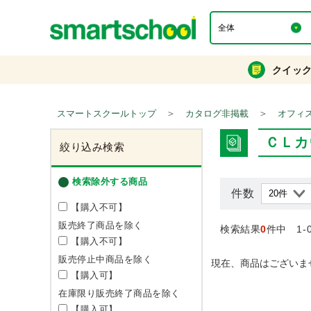
クイッ
＞
＞
スマートスクールトップ
カタログ非掲載
オフィ
ＣＬカ
絞り込み検索
検索除外する商品
件数
【購入不可】
販売終了商品を除く
検索結果
0
件中 1-
【購入不可】
販売停止中商品を除く
現在、商品はございま
【購入可】
在庫限り販売終了商品を除く
【購入可】