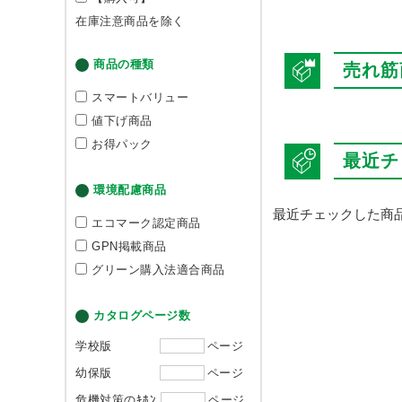
在庫注意商品を除く
商品の種類
売れ筋
スマートバリュー
値下げ商品
お得パック
最近チ
環境配慮商品
最近チェックした商
エコマーク認定商品
GPN掲載商品
グリーン購入法適合商品
カタログページ数
学校版
ページ
幼保版
ページ
危機対策のｷﾎﾝ
ページ