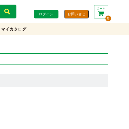
ログイン
0
マイカタログ
合計：
0円
0円
(税込)
(税抜)
カートを見る・注文する