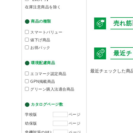
在庫注意商品を除く
商品の種類
売れ筋
スマートバリュー
値下げ商品
お得パック
最近チ
環境配慮商品
最近チェックした商
エコマーク認定商品
GPN掲載商品
グリーン購入法適合商品
カタログページ数
学校版
ページ
幼保版
ページ
危機対策のｷﾎﾝ
ページ