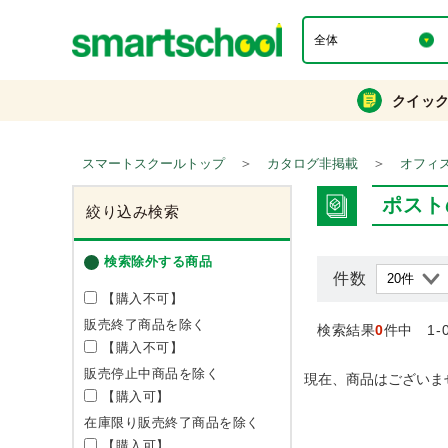
クイッ
＞
＞
スマートスクールトップ
カタログ非掲載
オフィ
ポスト
絞り込み検索
検索除外する商品
件数
【購入不可】
販売終了商品を除く
検索結果
0
件中 1-
【購入不可】
販売停止中商品を除く
現在、商品はございま
【購入可】
在庫限り販売終了商品を除く
【購入可】