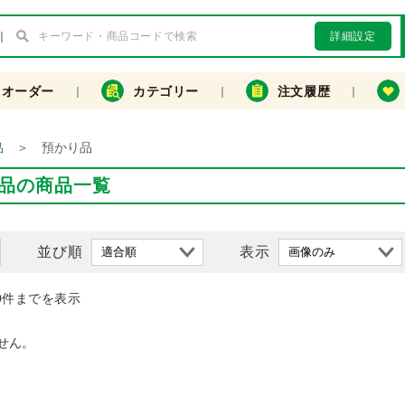
詳細設定
クオーダー
カテゴリー
注文履歴
＞
預かり品
品
品の商品一覧
並び順
表示
0件までを表示
せん。