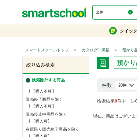
クイッ
＞
＞
スマートスクールトップ
カタログ非掲載
預かり
預かり
絞り込み検索
検索除外する商品
件数
【購入不可】
販売終了商品を除く
検索結果
0
件中 1-
【購入不可】
販売停止中商品を除く
現在、商品はございま
【購入可】
在庫限り販売終了商品を除く
【購入可】