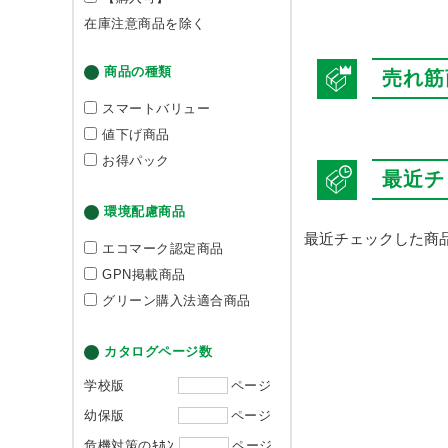
在庫注意商品を除く
商品の種類
売れ筋
スマートバリュー
値下げ商品
お得パック
最近チ
環境配慮商品
最近チェックした商
エコマーク認定商品
GPN掲載商品
グリーン購入法適合商品
カタログページ数
学校版
ページ
幼保版
ページ
危機対策のｷﾎﾝ
ページ