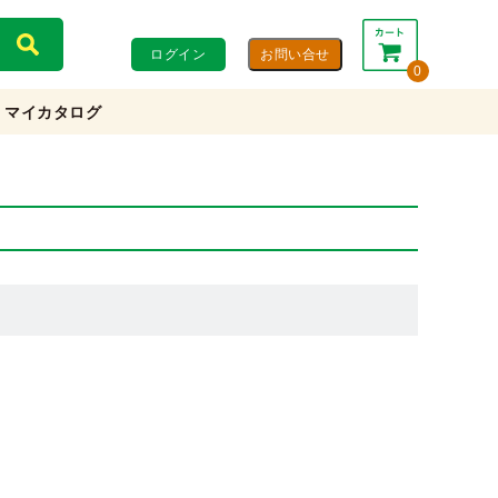
ログイン
0
マイカタログ
合計：
0円
0円
(税込)
(税抜)
カートを見る・注文する