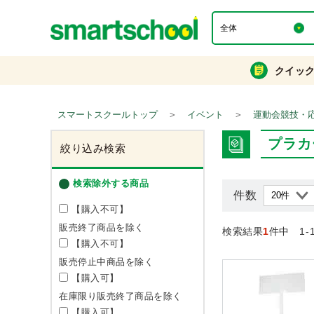
クイッ
＞
＞
スマートスクールトップ
イベント
運動会競技・
プラカ
絞り込み検索
検索除外する商品
件数
【購入不可】
販売終了商品を除く
検索結果
1
件中 1-
【購入不可】
販売停止中商品を除く
【購入可】
在庫限り販売終了商品を除く
【購入可】