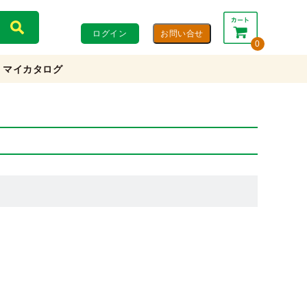
ログイン
0
マイカタログ
合計：
0円
0円
(税込)
(税抜)
カートを見る・注文する