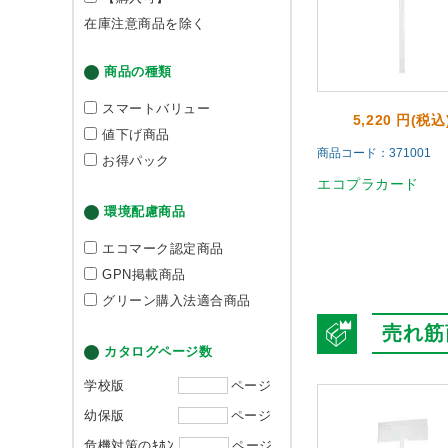
在庫注意商品を除く
商品の種類
スマートバリュー
5,220 円(税込
値下げ商品
商品コード：371001
お得パック
エコプラカード
環境配慮商品
エコマーク認定商品
GPN掲載商品
グリーン購入法適合商品
売れ筋
カタログページ数
学校版
ページ
幼保版
ページ
危機対策のｷﾎﾝ
ページ