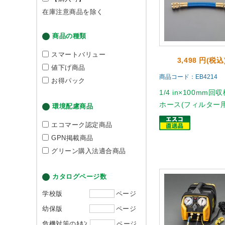
在庫注意商品を除く
商品の種類
スマートバリュー
3,498 円(税込
値下げ商品
商品コード：EB4214
お得パック
1/4 in×100mm回
ホース(フィルター
環境配慮商品
エコマーク認定商品
GPN掲載商品
グリーン購入法適合商品
カタログページ数
学校版
ページ
幼保版
ページ
危機対策のｷﾎﾝ
ページ