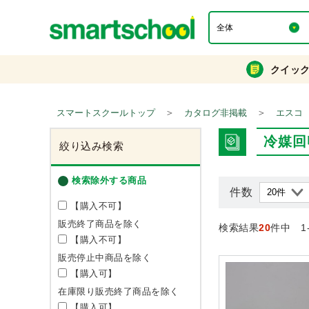
クイッ
＞
＞
スマートスクールトップ
カタログ非掲載
エスコ
冷媒回
絞り込み検索
検索除外する商品
件数
【購入不可】
販売終了商品を除く
検索結果
20
件中 1
【購入不可】
販売停止中商品を除く
【購入可】
在庫限り販売終了商品を除く
【購入可】