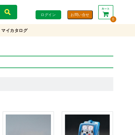
ログイン
0
マイカタログ
合計：
0円
0円
(税込)
(税抜)
カートを見る・注文する