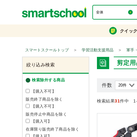
クイッ
＞
＞
スマートスクールトップ
学習活動支援用品
軍手
剪定用
絞り込み検索
検索除外する商品
件数
【購入不可】
販売終了商品を除く
検索結果
31
件中 1
【購入不可】
販売停止中商品を除く
【購入可】
在庫限り販売終了商品を除く
【購入可】