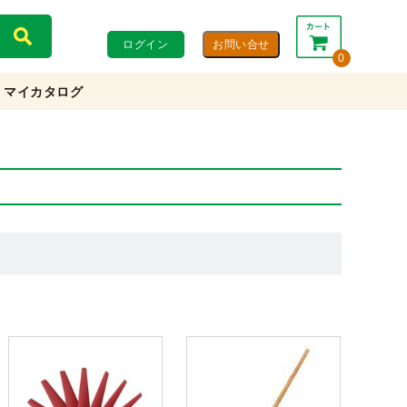
ログイン
0
マイカタログ
合計：
0円
0円
(税込)
(税抜)
カートを見る・注文する