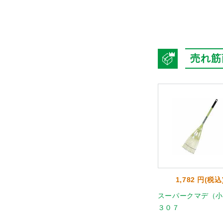
売れ筋
6 円(税込)
834 円(税込)
1,782 円(税込
mm NO.6140
新型除草ホーク 1400
スーパークマデ（小
３０７