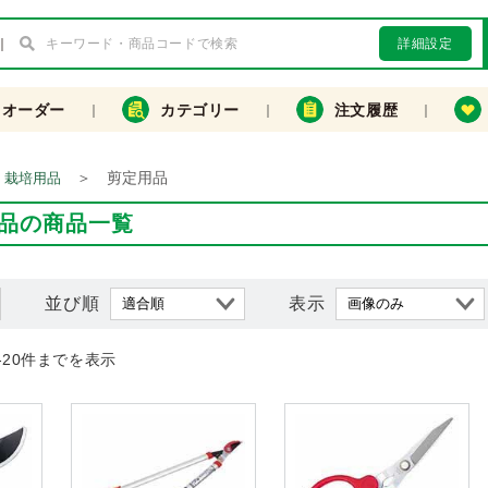
詳細設定
クオーダー
カテゴリー
注文履歴
＞
剪定用品
・栽培用品
品の商品一覧
並び順
表示
-20件までを表示