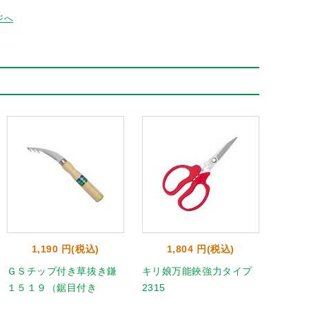
ジへ
1,190 円(税込)
1,804 円(税込)
4
ＧＳチップ付き草抜き鎌
キリ娘万能鋏強力タイプ
アルミ
１５１９（鋸目付き
2315
2280