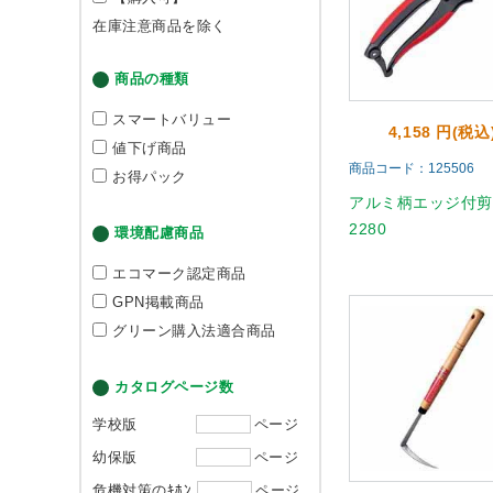
在庫注意商品を除く
商品の種類
スマートバリュー
4,158 円(税込
値下げ商品
商品コード：125506
お得パック
アルミ柄エッジ付
2280
環境配慮商品
エコマーク認定商品
GPN掲載商品
グリーン購入法適合商品
カタログページ数
学校版
ページ
幼保版
ページ
危機対策のｷﾎﾝ
ページ