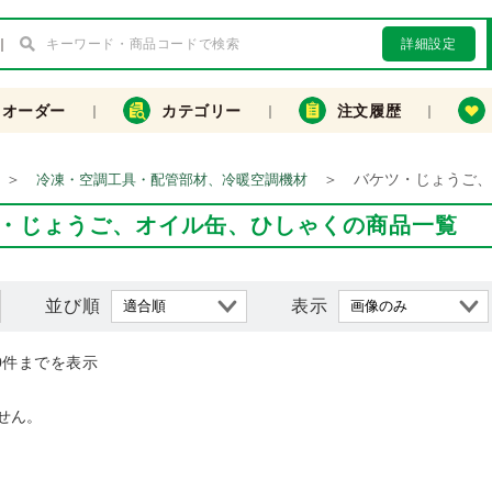
詳細設定
クオーダー
カテゴリー
注文履歴
＞
＞
バケツ・じょうご、
冷凍・空調工具・配管部材、冷暖空調機材
・じょうご、オイル缶、ひしゃくの商品一覧
並び順
表示
0件までを表示
せん。