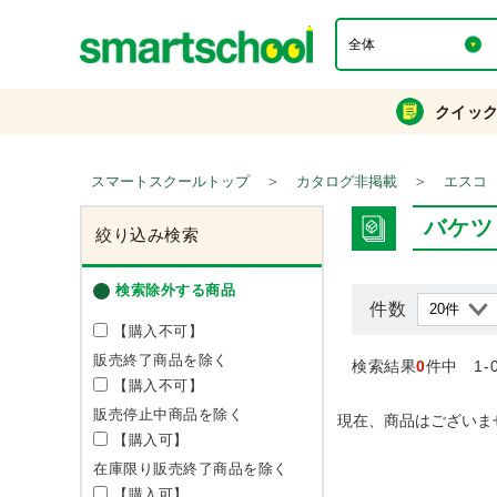
クイッ
＞
＞
スマートスクールトップ
カタログ非掲載
エスコ
バケツ
絞り込み検索
検索除外する商品
件数
【購入不可】
販売終了商品を除く
検索結果
0
件中 1-
【購入不可】
販売停止中商品を除く
現在、商品はございま
【購入可】
在庫限り販売終了商品を除く
【購入可】