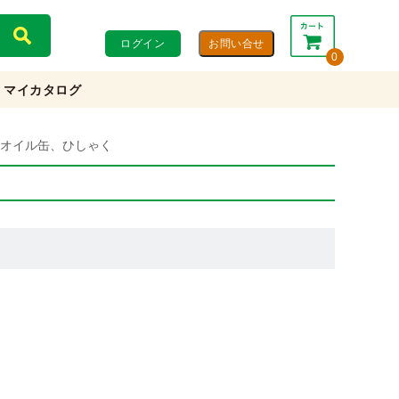
ログイン
0
マイカタログ
合計：
0円
0円
(税込)
(税抜)
オイル缶、ひしゃく
カートを見る・注文する