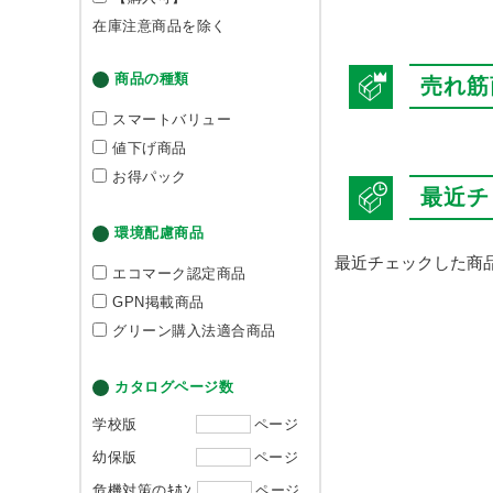
在庫注意商品を除く
商品の種類
売れ筋
スマートバリュー
値下げ商品
お得パック
最近チ
環境配慮商品
最近チェックした商
エコマーク認定商品
GPN掲載商品
グリーン購入法適合商品
カタログページ数
学校版
ページ
幼保版
ページ
危機対策のｷﾎﾝ
ページ