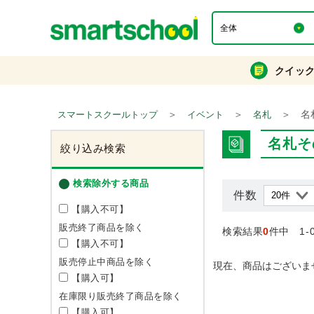
クイッ
＞
＞
＞
名
スマートスクールトップ
イベント
名札
名札そ
絞り込み検索
検索除外する商品
件数
【購入不可】
販売終了商品を除く
検索結果
0
件中 1-
【購入不可】
販売停止中商品を除く
現在、商品はございま
【購入可】
在庫限り販売終了商品を除く
【購入可】