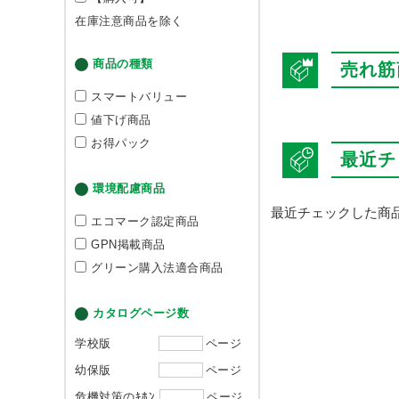
在庫注意商品を除く
商品の種類
売れ筋
スマートバリュー
値下げ商品
お得パック
最近チ
環境配慮商品
最近チェックした商
エコマーク認定商品
GPN掲載商品
グリーン購入法適合商品
カタログページ数
学校版
ページ
幼保版
ページ
危機対策のｷﾎﾝ
ページ