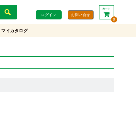
ログイン
0
マイカタログ
合計：
0円
0円
(税込)
(税抜)
カートを見る・注文する