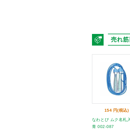
売れ筋
6 円(税込)
1,722 円(税込)
154 円(税込)
プ 2.5m
ダブルダッチロープ シン
なわとび ムク名札入
グルス B3918
青 002-087