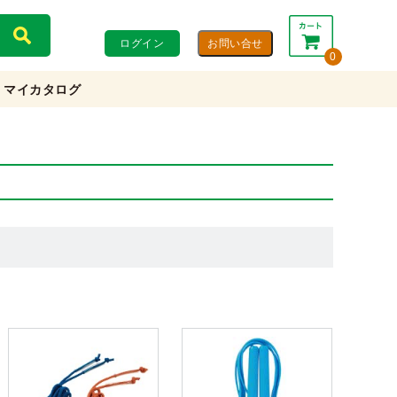
ログイン
0
マイカタログ
合計：
0円
0円
(税込)
(税抜)
カートを見る・注文する