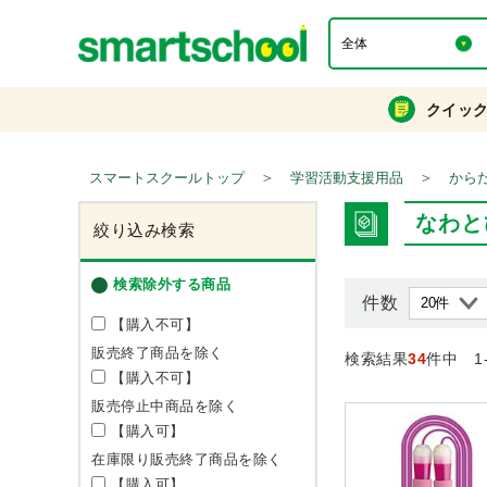
クイッ
＞
＞
スマートスクールトップ
学習活動支援用品
から
なわと
絞り込み検索
検索除外する商品
件数
【購入不可】
販売終了商品を除く
検索結果
34
件中 1
【購入不可】
販売停止中商品を除く
【購入可】
在庫限り販売終了商品を除く
【購入可】