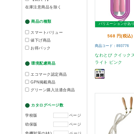
在庫注意商品を除く
商品の種類
バリエーションがあ
スマートバリュー
568 円(税込)
値下げ商品
商品コード：893776
お得パック
なわとび クイック
ライト ピンク
環境配慮商品
エコマーク認定商品
GPN掲載商品
グリーン購入法適合商品
カタログページ数
学校版
ページ
幼保版
ページ
危機対策のｷﾎﾝ
ページ