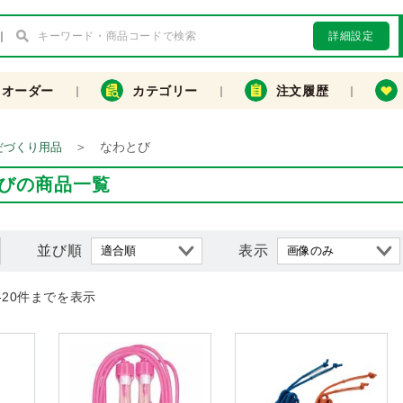
詳細設定
クオーダー
カテゴリー
注文履歴
＞
なわとび
だづくり用品
びの商品一覧
並び順
表示
-20件までを表示