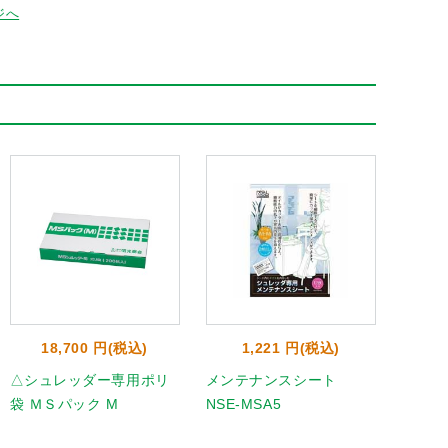
ジへ
18,700 円(税込)
1,221 円(税込)
5
△シュレッダー専用ポリ
メンテナンスシート
オフィ
袋 ＭＳパック M
NSE-MSA5
OF23