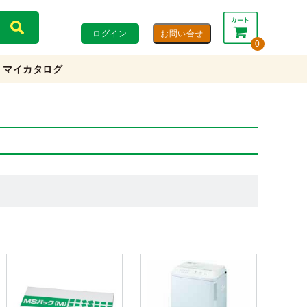
ログイン
0
マイカタログ
合計：
0円
0円
(税込)
(税抜)
カートを見る・注文する