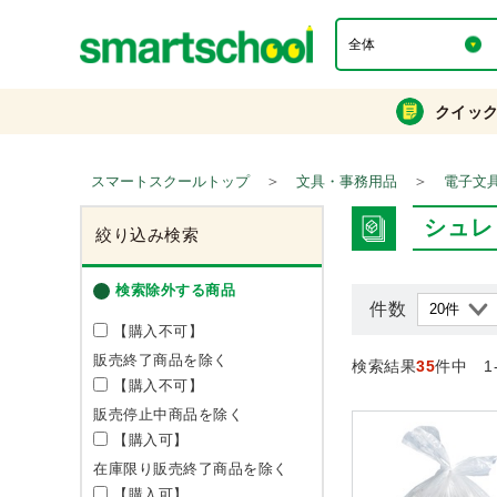
クイッ
＞
＞
スマートスクールトップ
文具・事務用品
電子文
シュレ
絞り込み検索
検索除外する商品
件数
【購入不可】
販売終了商品を除く
検索結果
35
件中 1
【購入不可】
販売停止中商品を除く
【購入可】
在庫限り販売終了商品を除く
【購入可】