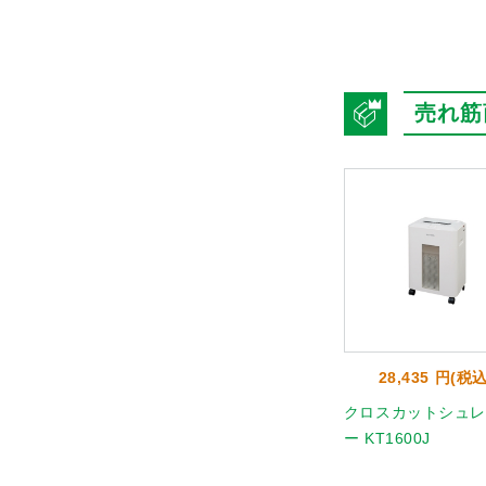
売れ筋
9 円(税込)
22,583 円(税込)
28,435 円(税込
ー専用オイル
△シュレッダー専用ポリ
クロスカットシュレ
袋 ＭＳパック L
ー KT1600J