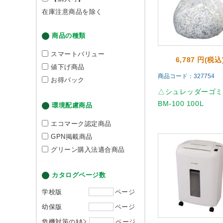
在庫注意商品を除く
商品の種類
スマートバリュー
6,787 円(税込
値下げ商品
商品コード：327754
お得パック
△シュレッダーゴ
BM-100 100L
環境配慮商品
エコマーク認定商品
GPN掲載商品
グリーン購入法適合商品
カタログページ数
学校版
ページ
幼保版
ページ
危機対策のｷﾎﾝ
ページ