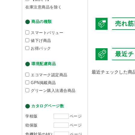
在庫注意商品を除く
商品の種類
売れ筋
スマートバリュー
値下げ商品
お得パック
最近チ
環境配慮商品
最近チェックした商
エコマーク認定商品
GPN掲載商品
グリーン購入法適合商品
カタログページ数
学校版
ページ
幼保版
ページ
危機対策のｷﾎﾝ
ページ