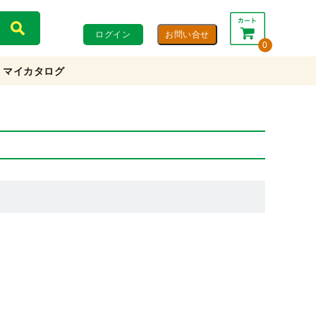
ログイン
0
マイカタログ
合計：
0円
0円
(税込)
(税抜)
カートを見る・注文する