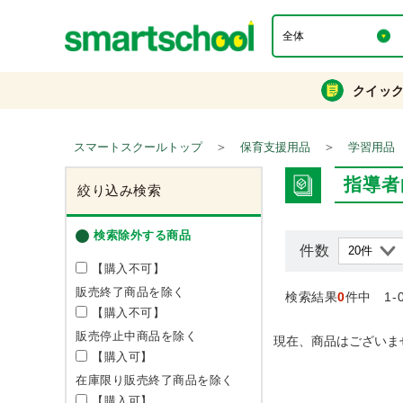
クイッ
＞
＞
スマートスクールトップ
保育支援用品
学習用品
指導者
絞り込み検索
検索除外する商品
件数
【購入不可】
販売終了商品を除く
検索結果
0
件中 1-
【購入不可】
販売停止中商品を除く
現在、商品はございま
【購入可】
在庫限り販売終了商品を除く
【購入可】