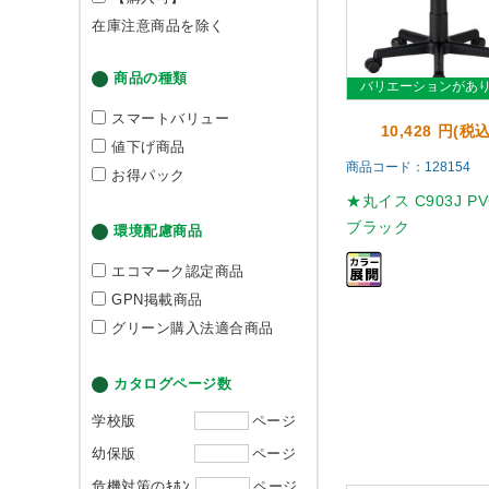
在庫注意商品を除く
商品の種類
バリエーションがあ
スマートバリュー
10,428 円(税込
値下げ商品
商品コード：128154
お得パック
★丸イス C903J PV
ブラック
環境配慮商品
エコマーク認定商品
GPN掲載商品
グリーン購入法適合商品
カタログページ数
学校版
ページ
幼保版
ページ
危機対策のｷﾎﾝ
ページ