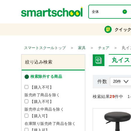
クイッ
＞
＞
＞
丸イ
スマートスクールトップ
家具
チェア
丸イス
絞り込み検索
検索除外する商品
件数
【購入不可】
販売終了商品を除く
検索結果
29
件中 1
【購入不可】
販売停止中商品を除く
【購入可】
在庫限り販売終了商品を除く
【購入可】