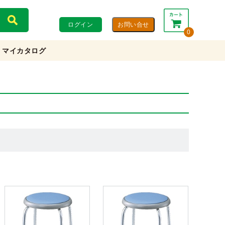
ログイン
0
マイカタログ
合計：
0円
0円
(税込)
(税抜)
カートを見る・注文する