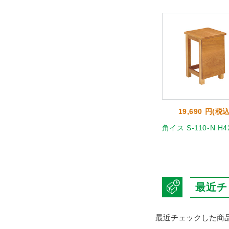
8 円(税込)
33,880 円(税込)
19,690 円(税込
-ST(BJ) ベー
丸イス TSN-ST(BJ) ベー
角イス S-110-N H4
ジュ 4台セット
最近チ
最近チェックした商