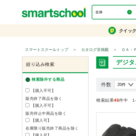
クイッ
＞
＞
スマートスクールトップ
カタログ非掲載
ＯＡ・
デジタ
絞り込み検索
検索除外する商品
件数
【購入不可】
販売終了商品を除く
検索結果
46
件中 1
【購入不可】
販売停止中商品を除く
【購入可】
在庫限り販売終了商品を除く
【購入可】