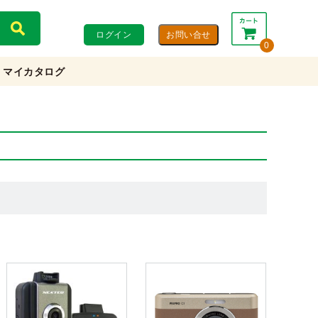
ログイン
0
マイカタログ
合計：
0円
0円
(税込)
(税抜)
カートを見る・注文する