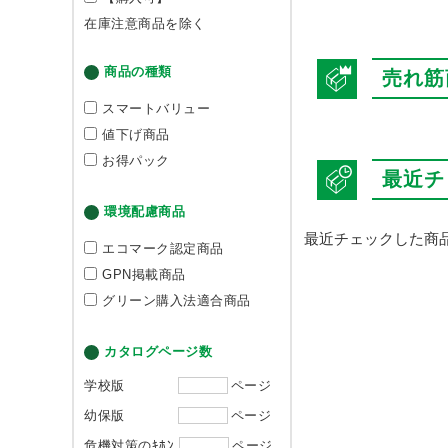
在庫注意商品を除く
商品の種類
売れ筋
スマートバリュー
値下げ商品
お得パック
最近チ
環境配慮商品
最近チェックした商
エコマーク認定商品
GPN掲載商品
グリーン購入法適合商品
カタログページ数
学校版
ページ
幼保版
ページ
危機対策のｷﾎﾝ
ページ