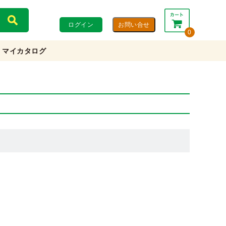
ログイン
0
マイカタログ
合計：
0円
0円
(税込)
(税抜)
カートを見る・注文する