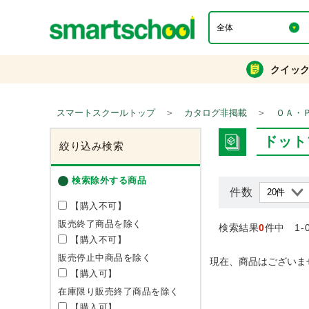
クイッ
＞
＞
スマートスクールトップ
カタログ非掲載
ＯＡ・
ドット
絞り込み検索
検索除外する商品
件数
【購入不可】
販売終了商品を除く
検索結果
0
件中 1-
【購入不可】
販売停止中商品を除く
現在、商品はございま
【購入可】
在庫限り販売終了商品を除く
【購入可】