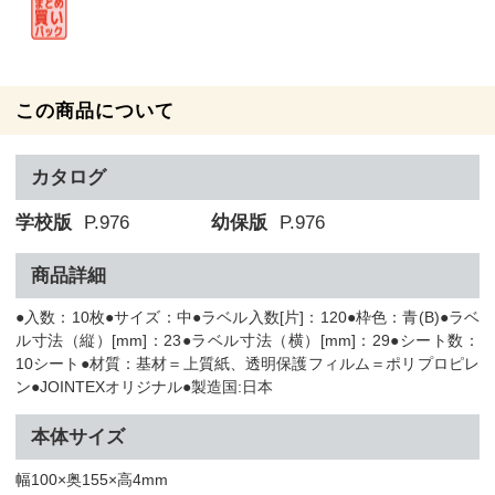
この商品について
カタログ
学校版
P.976
幼保版
P.976
商品詳細
●入数：10枚●サイズ：中●ラベル入数[片]：120●枠色：青(B)●ラベ
ル寸法（縦）[mm]：23●ラベル寸法（横）[mm]：29●シート数：
10シート●材質：基材＝上質紙、透明保護フィルム＝ポリプロピレ
ン●JOINTEXオリジナル●製造国:日本
本体サイズ
幅100×奥155×高4mm