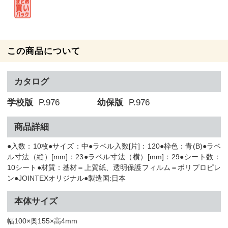
この商品について
カタログ
学校版
P.976
幼保版
P.976
商品詳細
●入数：10枚●サイズ：中●ラベル入数[片]：120●枠色：青(B)●ラベ
ル寸法（縦）[mm]：23●ラベル寸法（横）[mm]：29●シート数：
10シート●材質：基材＝上質紙、透明保護フィルム＝ポリプロピレ
ン●JOINTEXオリジナル●製造国:日本
本体サイズ
幅100×奥155×高4mm